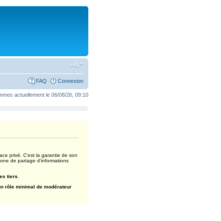
FAQ
Connexion
mes actuellement le 06/08/26, 09:10
ace privé. C'est la garantie de son
zone de partage d'informations
es tiers
.
un rôle minimal de modérateur