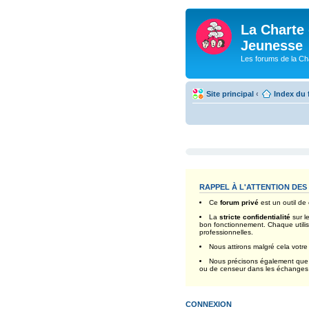
La Charte 
Jeunesse
Les forums de la Ch
Site principal
‹
Index du
RAPPEL À L'ATTENTION DES
Ce
forum privé
est un outil d
La
stricte confidentialité
sur l
bon fonctionnement. Chaque utilis
professionnelles.
Nous attirons malgré cela votre 
Nous précisons également que 
ou de censeur dans les échanges q
CONNEXION