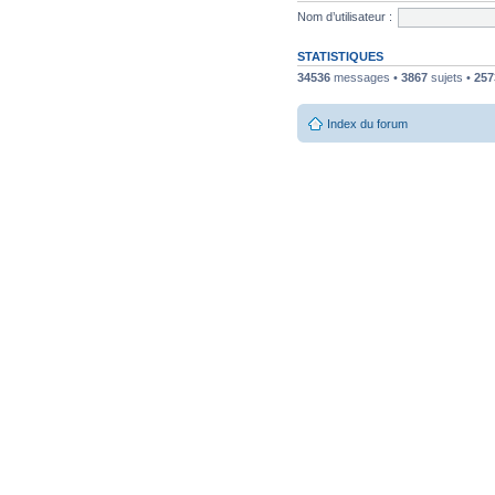
Nom d’utilisateur :
STATISTIQUES
34536
messages •
3867
sujets •
257
Index du forum