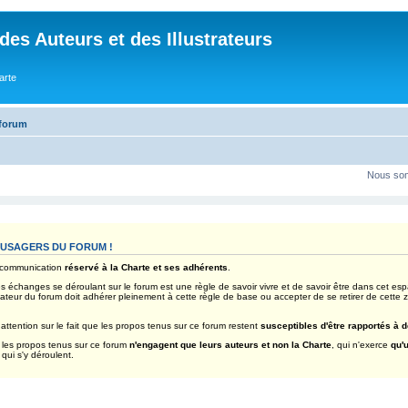
des Auteurs et des Illustrateurs
arte
 forum
Nous som
 USAGERS DU FORUM !
e communication
réservé à la Charte et ses adhérents
.
es échanges se déroulant sur le forum est une règle de savoir vivre et de savoir être dans cet esp
ateur du forum doit adhérer pleinement à cette règle de base ou accepter de se retirer de cette 
attention sur le fait que les propos tenus sur ce forum restent
susceptibles d'être rapportés à d
les propos tenus sur ce forum
n'engagent que leurs auteurs et non la Charte
, qui n'exerce
qu'
ui s'y déroulent.