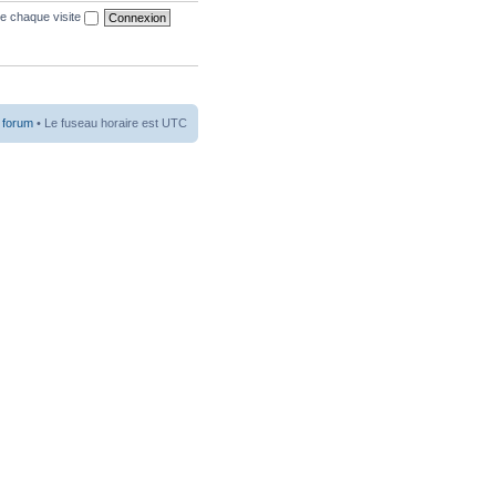
e chaque visite
 forum
• Le fuseau horaire est UTC